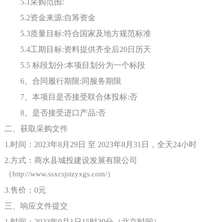
5.1采购范围:
5.2资金来源:自筹资金
5.3质量目标:符合国家及地方规范标准
5.4工期目标:
资料提供齐全后
20日历天
5.5 标段划分:本项目划分为一个标段
6、合同履行期限:同服务期限
7、本项目是否接受联合体投标:否
8、是否接受进口产品:否
二、获取采购文件
1.时间：2023年8月
29
日
至 2023年8月
31
日，全天
24小时
2.方式：商水县城投建设发展有限公司
（
http://www.ssxcsjstzyxgs.com/）
3.售价：0元
三、响应文件提交
1.时间：2023年
9
月
1
日
15
时
3
0分（北京时间）