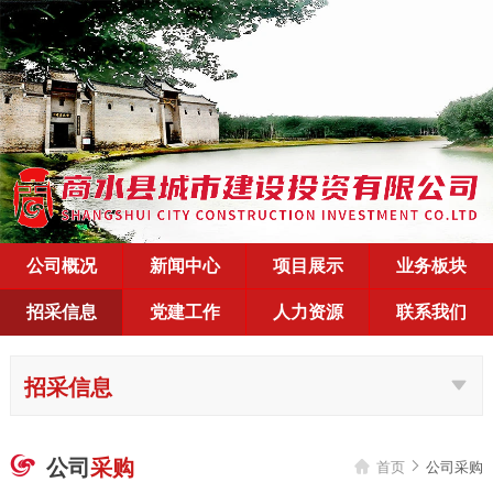
公司概况
新闻中心
项目展示
业务板块
招采信息
党建工作
人力资源
联系我们
招采信息
公司
采购

首页
公司采购

