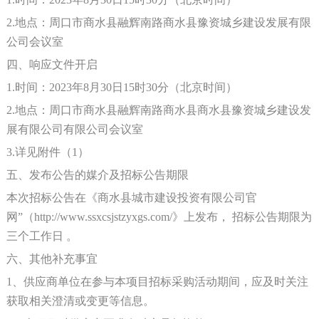
2.地点：周口市商水县融辉南路商水县
豫资城乡建设发展
有限
公司会议室
四、响应文件开启
1.时间：2023年8月
30
日
15
时
3
0分（北京时间）
2.地点：周口市商水县融辉南路商水县商水县
豫资城乡建设发
展
有限公司有限公司会议室
3.详见附件（1）
五、发布公告的媒介及招标公告期限
本次招标公告在《商水县
城市建设投资
有限公司官
网
”（http://www.ssxcsjstzyxgs.com/》上发布， 招标公告期限为
三个工作日 。
六、其他补充事宜
1、供应商单位在参与本项目招标采购活动期间，应及时关注
获取相关澄清或变更等信息。