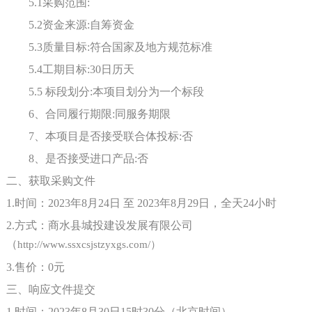
5.1采购范围:
5.2资金来源:自筹资金
5.3质量目标:符合国家及地方规范标准
5.4工期目标:
30
日历天
5.5 标段划分:本项目划分为一个标段
6、合同履行期限:同服务期限
7、本项目是否接受联合体投标:否
8、是否接受进口产品:否
二、获取采购文件
1.时间：2023年8月
24
日
至 2023年8月
29
日，全天
24小时
2.方式：商水县城投建设发展有限公司
（
http://www.ssxcsjstzyxgs.com/）
3.售价：0元
三、响应文件提交
1.时间：2023年8月
30
日
15
时
3
0分（北京时间）