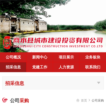
公司概况
新闻中心
项目展示
业务板块
招采信息
党建工作
人力资源
联系我们
招采信息
公司
采购

首页
公司采购

