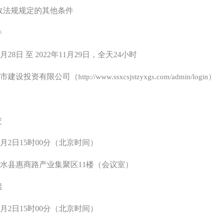
行政法规规定的其他条件
件
1月
2
8
日
至 2022年
11
月
2
9
日，全天
24小时
城市建设投资有限公司
（
http://www.ssxcsjstzyxgs.com/admin/login）
交
月
2
日
15时
0
0分（北京时间）
商水县惠商路产业集聚区11楼（会议室）
启
月
2
日
15时
0
0分（北京时间）