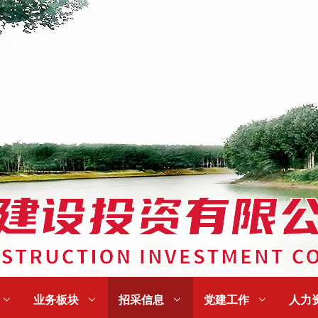

业务板块

招采信息

党建工作

人力