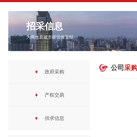
招采信息
为商水县城市建设做贡献

公司
采
政府采购

产权交易

供求信息
