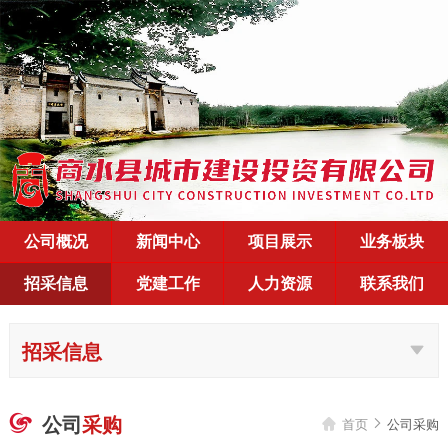
公司概况
新闻中心
项目展示
业务板块
招采信息
党建工作
人力资源
联系我们
招采信息
公司
采购

首页
公司采购

