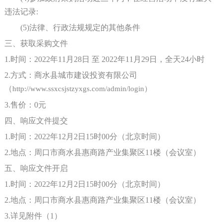
违法记录:
(5)法律、行政法规规定的其他条件
三、获取采购文件
1.时间：2022年11月
2
8
日
至 2022年
11
月
2
9
日，全天
24小时
2.方式：商水县城市建设投资有限公司
（
http://www.ssxcsjstzyxgs.com/admin/login）
3.售价：0元
四、响应文件提交
1.时间：2022年
12
月
2
日
15时
0
0分（北京时间）
2.地点：周口市商水县惠商路产业集聚区11楼（会议室）
五、响应文件开启
1.时间：2022年1
2
月
2
日
15时
0
0分（北京时间）
2.地点：周口市商水县惠商路产业集聚区11楼（会议室）
3.详见附件（1）