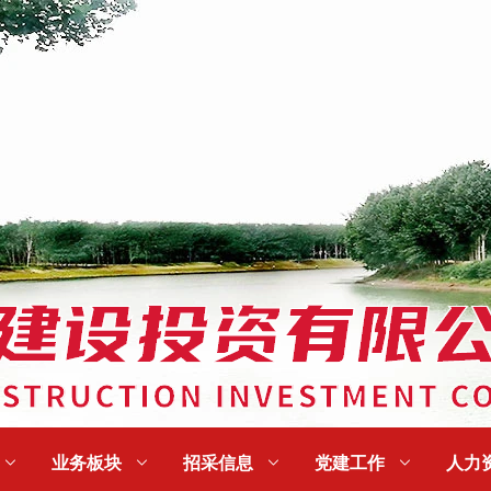

业务板块

招采信息

党建工作

人力