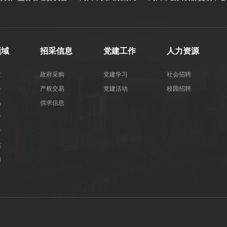
领域
招采信息
党建工作
人力资源
发
政府采购
党建学习
社会招聘
务
产权交易
党建活动
校园招聘
易
供求信息
营
营
洁
用