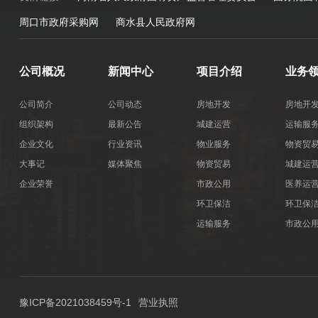
周口市政府采购网
商水县人民政府网
公司概况
新闻中心
项目介绍
业务
公司简介
公司动态
房地开发
房地开
组织架构
最新公告
城建运营
运输服
企业文化
行业资讯
物业服务
物资贸
大事记
媒体聚焦
物资贸易
城建运
企业荣誉
市政公用
医养运
环卫保洁
环卫保
运输服务
市政公
医养运营
豫ICP备2021038459号-1
营业执照