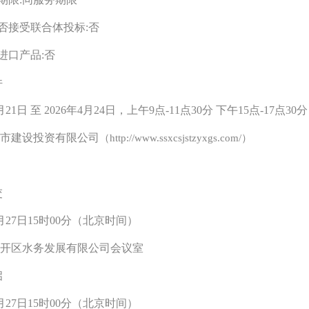
否接受联合体投标:否
进口产品:否
件
月
21
日 至 2026年4月
24
日，上午9点-11点30分 下午15点-17点30分
市建设投资有限公司
（http://www.ssxcsjstzyxgs.com/）
交
月
27
日
15
时00
分（北京时间）
开区水务发展有限公司会议室
启
月
27
日15
时0
0分（北京时间）