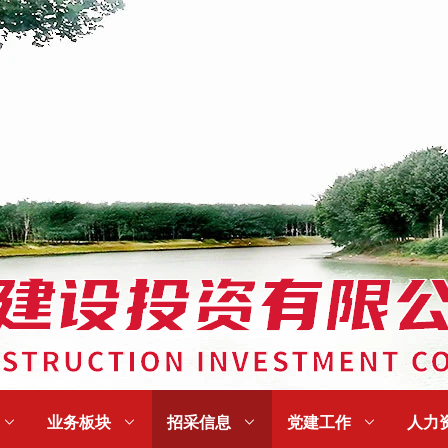

业务板块

招采信息

党建工作

人力