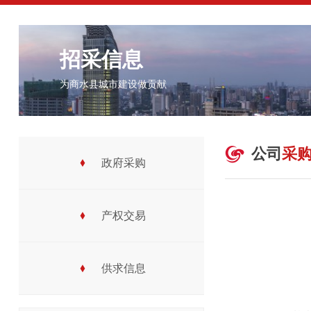
招采信息
为商水县城市建设做贡献

公司
采
政府采购

产权交易

供求信息
