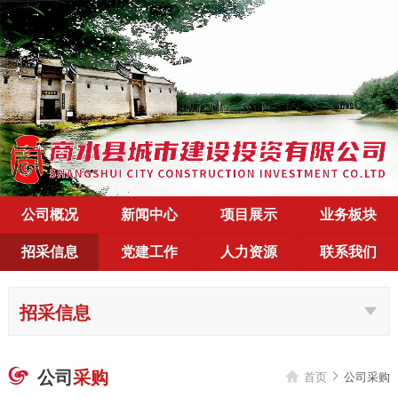
公司概况
新闻中心
项目展示
业务板块
招采信息
党建工作
人力资源
联系我们
招采信息
公司
采购

首页
公司采购

