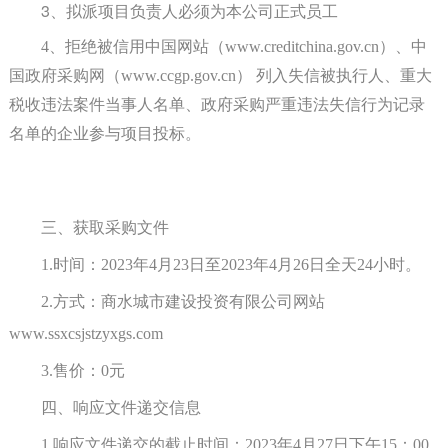
3
、拟派项目负责人必须为本公司正式员工
4、
拒绝被信用中国网站（
www.creditchina.gov.cn）、中
国政府采购网（www.ccgp.gov.cn） 列入失信被执行人、重大
税收违法案件当事人名单、政府采购严重违法失信行为记录
名单的企业参与项目投标。
三、获取采购文件
1.时间：2023年4月
23
日至
2023年4月
26
日全天
24小时。
2.方式：商水城市建设投资有限公司网站
www.ssxcsjstzyxgs.com
3.售价：0
元
四、响应文件递交信息
1.响应文件递交的截止时间：2023年4月
27
日下午
15：
0
0