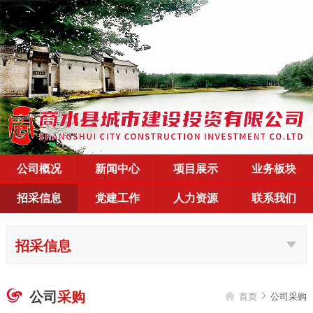
公司概况
新闻中心
项目展示
业务板块
招采信息
党建工作
人力资源
联系我们
招采信息
公司
采购

首页
公司采购

