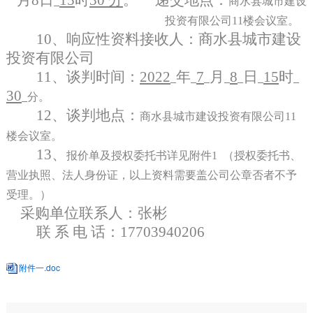
商水县城市建设
投资有限公司
11楼会议室
。
10、
响应性
资料
接收人
：
商水县城市建设
投资有限公司
11、
谈判时间：
2022
年
7
月
8
日
15
时
30
分。
12、
谈判地点：
商水县城市建设投资有限公司
11
楼会议室。
13、
报价单及授权委托书详见附件
1
（授权委托书、
营业执照、法人身份证，以上资料需要盖公司公章否者不予
受理。）
采购单位
联系人：
张彬
联
系
电
话：
17703940206
附件一.doc