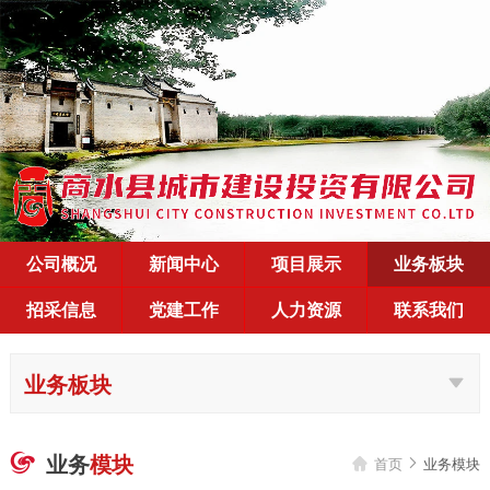
公司概况
新闻中心
项目展示
业务板块
招采信息
党建工作
人力资源
联系我们
业务板块
业务
模块

首页
业务模块

