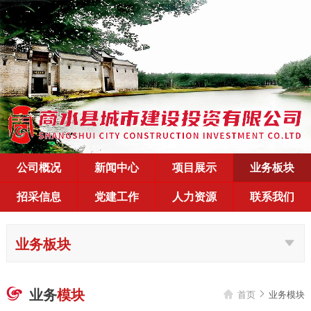
公司概况
新闻中心
项目展示
业务板块
招采信息
党建工作
人力资源
联系我们
业务板块
业务
模块

首页
业务模块

