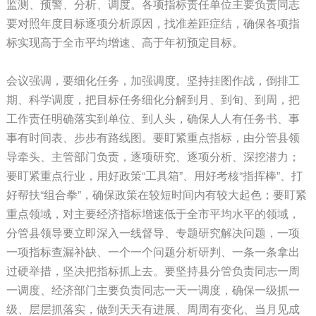
监测、预警、分析、调度。各项指标责任单位主要负责同志
要对照年度目标逐项分析原因，找准差距症结，确保各项指
标实现高于全市平均增速、高于年初预定目标。
会议强调，要细化任务，加强调度。坚持挂图作战，倒排工
期、科学调度，把目标任务细化分解到月、到旬、到周，把
工作责任明确落实到单位、到人头，确保人人有任务书、事
事有时间表、步步有路线图。要盯紧重点指标，由分管县领
导牵头、主管部门负责，逐项研究、逐项分析、深挖潜力；
要盯紧重点行业，用好政策“工具箱”、用好考核“指挥棒”、打
好帮扶“组合拳”，确保政策在较短时间内有较大起色；要盯紧
重点领域，对主要经济指标增速低于全市平均水平的领域，
分管县领导要立即深入一线督导、专题研究解决问题，一项
一项指标查漏补缺、一个一个问题分析研判、一条一条拿出
过硬举措，坚决把指标抓上去。要坚持县分管负责同志一周
一调度、经济部门主要负责同志一天一调度，确保一级抓一
级、层层抓落实，做到天天有进展、周周有变化、当月见成