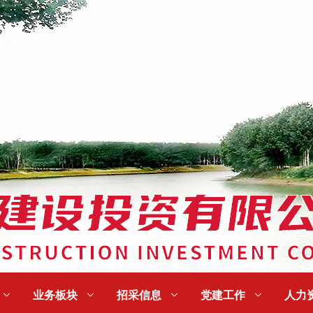

业务板块

招采信息

党建工作

人力