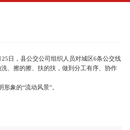
月
25
日
，
县
公交公司
组织人员
对城区6条公交线
的洗、擦的擦
、
扶的扶，做到分工有序、协作
形象的“流动风景”。