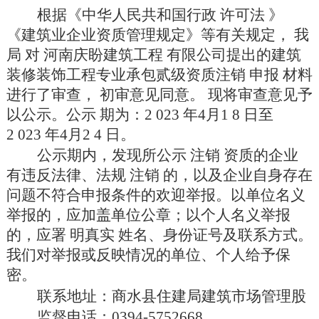
根据《中华人民共和国行政
许可法
》
《建筑业企业资质管理规定》等有关规定，
我
局
对
河南庆盼建筑工程
有限公司提出的建筑
装修装饰工程专业承包贰级资质注销
申报
材料
进行了审查，
初审意见同意。
现将审查意见予
以公示。公示
期为：2
023
年4月1
8
日至
2
023
年4月2
4
日。
公示期内，发现所公示
注销
资质的企业
有违反法律、法规
注销
的，以及企业自身存在
问题不符合申报条件的欢迎举报。以单位名义
举报的，应加盖单位公章；以个人名义举报
的，应署
明真实
姓名、身份证号及联系方式。
我们对举报或反映情况的单位、个人给予保
密。
联系地址：商水县住建局建筑市场管理股
监督电话：0394-5752668