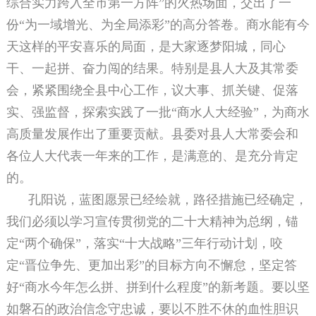
综合实力跨入全市第一方阵”的火热场面，交出了一
份“为一域增光、为全局添彩”的高分答卷。商水能有今
天这样的平安喜乐的局面，是大家逐梦阳城，同心
干、一起拼、奋力闯的结果。特别是县人大及其常委
会，紧紧围绕全县中心工作，议大事、抓关键、促落
实、强监督，探索实践了一批“商水人大经验”，为商水
高质量发展作出了重要贡献。县委对县人大常委会和
各位人大代表一年来的工作，是满意的、是充分肯定
的。
孔阳说，蓝图愿景已经绘就，路径措施已经确定，
我们必须以学习宣传贯彻党的二十大精神为总纲，锚
定“两个确保”，落实“十大战略”三年行动计划，咬
定“晋位争先、更加出彩”的目标方向不懈怠，坚定答
好“商水今年怎么拼、拼到什么程度”的新考题。要以坚
如磐石的政治信念守忠诚，要以不胜不休的血性胆识