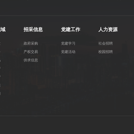
领域
招采信息
党建工作
人力资源
发
政府采购
党建学习
社会招聘
务
产权交易
党建活动
校园招聘
易
供求信息
营
营
洁
用