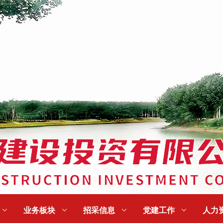

业务板块

招采信息

党建工作

人力