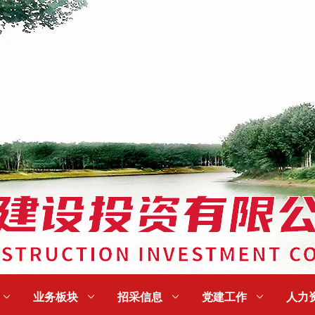

业务板块

招采信息

党建工作

人力