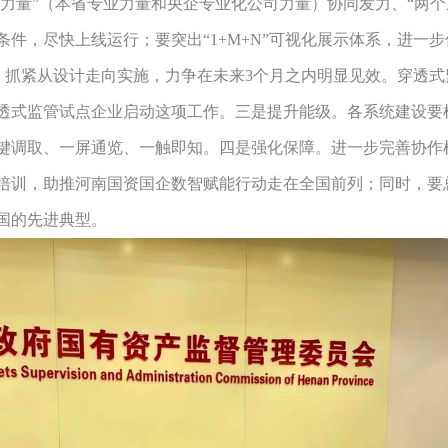
支力量”（本省专业力量和央企专业化公司力量）协同发力、“两
件，尽快上线运行；要突出“1+M+N”可视化展示体系，进一
管系统，抓紧从设计走向实施，力争在未来3个月之内明显见效。穿
透式监管试点企业启动这项工作。三是提升能级。各系统建设要
键调取、一屏通览、一触即知。四是强化保障。进一步完善协作
培训，助推河南国资国企数智赋能行动走在全国前列；同时，要
国的先进典型。