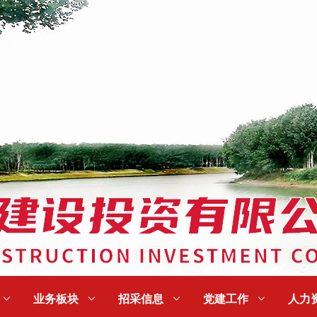

业务板块

招采信息

党建工作

人力