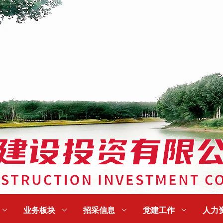

业务板块

招采信息

党建工作

人力