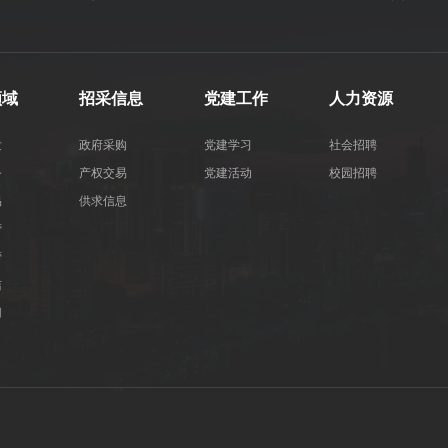
领域
招采信息
党建工作
人力资源
发
政府采购
党建学习
社会招聘
务
产权交易
党建活动
校园招聘
易
供求信息
营
营
洁
用